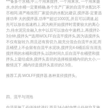
***备多个水桶,中三个用来搅拌, 一个用来水, 一个用来盛
水,水的水
桶一定要精确,各个生产厂家的自流
平水配比不
尽相同,请严格按照厂家提供的水配比建议,搅拌器-定要选
择功率 大的搅拌器,功率**超过1000瓦,并且可以
调速,起
先可以放在低速档上,因为刚开始搅
拌时需要较大的离心
力,待水泥完全融入水中以后可以放在中速档上,再搅拌2-
3分钟,搅拌头**选用WOLFF自流平搅拌
头,因为该搅拌头
不仅有旋转力,而且还有剪切
力,能充分混合自流平水泥,而
且桶壁上不会留有自流平水泥块,搅拌完4-6桶后应当清洗
搅拌用的水桶和搅拌头,以防时间
久后自流平在桶壁和搅
拌头上凝结成块,搅拌
头直径的选择根据桶内径的大小,一
般情况下 ,桶内径是搅拌头直径的2.5倍。
推荐工具:
WOLFF搅拌器,各种直径搅拌头。
四、流平与消泡
自流平施工必须连续进行,而且24小时内禁止任何交叉施