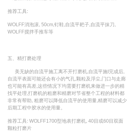
推荐工具:
WOLFF消泡滚, 50cm,钉鞋,自流平耙子,自流平抹刀,
WOLFF搅拌手推车等
五、精打磨处理
美无缺的自流平施工离不开打磨机,自流平施I完成后,
自流平表面可能还会有小的气孔,颗粒及浮尘,门口与走廊
也可能有高差,这些情况下均需要打磨机来做进一步
的精
找平处理,打磨机的粗磨和精磨对节省整个工程的材料都
非常有帮助, 粗磨可以降低自流平的使用量,精磨可以减少
后
期工程中胶水的使用量。
推荐工具: WOLFF1700型地表打磨机, 40目或60目双面
颗粒打磨片