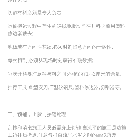
切割材料必须是专人负责;
运输搬运过程中产生的破损地板应当在开料之前用塑料
修边器裁去;
地板若有方向性花纹,必须时刻留意方向的一致性;
每次切割,必须从现场时刻获得准确数据;
每次开料要注意料与料之间必须留有1- -2厘米的余量;
推荐工具:鱼型安刀, T型软钢尺,塑料修边器,切割器等。
三、预铺，上胶与接缝处理
刮抹和消泡施工人员必需穿上钉鞋,自流平的施工是边施
工边往后撤退,注意每桶自流平水泥之间的高低落差。