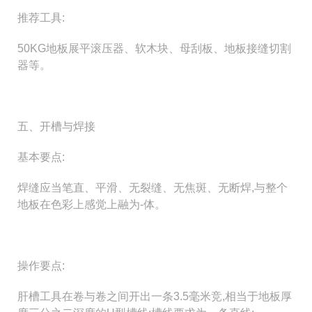
推荐工具:
50KG地板展平滚压器、软木块、母刮板、地板接缝切割
器等。
五、开槽与焊接
基本要点:
焊缝应当笔直、平滑、无裂缝、无焦斑、无断焊,与整个
地板在色彩上感觉上融为-体。
操作要点:
肝槽工具在卷与卷之间开出一条3.5毫米竞,相当于地板厚