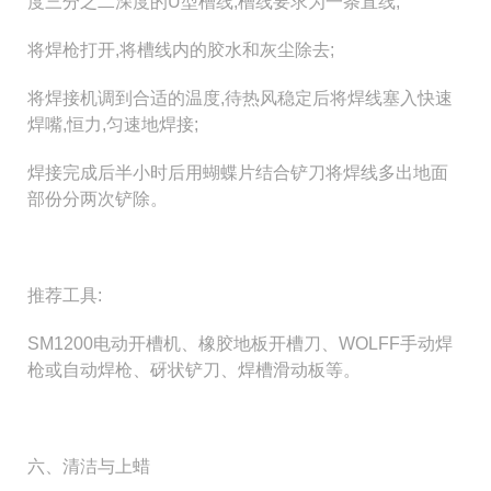
度三分之二深度的U型槽线;槽线要求为一条直线;
将焊枪打开,将槽线内的胶水和灰尘除去;
将焊接机调到合适的温度,待热风稳定后将焊线塞入快速
焊嘴,恒力,匀速地焊接;
焊接完成后半小时后用蝴蝶片结合铲刀将焊线多出地面
部份分两次铲除。
推荐工具:
SM1200电动开槽机、橡胶地板开槽刀、WOLFF手动焊
枪或自动焊枪、砑状铲刀、焊槽滑动板等。
六、清洁与上蜡