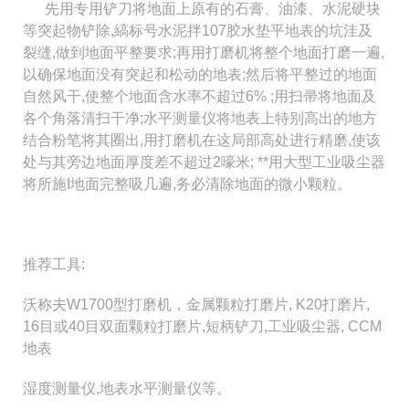
先用专用铲刀将地面上原有的石膏、油漆、水泥硬块
等突起物铲除,縞标号水泥拌107胶水垫平地表的坑洼及
裂缝,做到
地面平整要求;再用打磨机将整个地面打磨一
遍,
以确保地面没有突起和松动的地表;然后将平整过的地面
自然风干,使整个地面含水率不超过6% ;用扫帚将地面及
各
个角落清扫干净;水平测量仪将地表上特别
高出的地方
结合粉笔将其圈出,用打磨机在这局部高处进行精磨,使该
处与其旁边地面厚度差不超过2嚎米; **用大型工业
吸尘器
将所施I地面完整吸几遍,务必清除
地面的微小颗粒。
推荐工具:
沃称夫W1700型打磨机，金属颗粒打磨片, K20打磨片,
16目或40目双面颗粒打磨片,短柄铲刀,工业吸尘器, CCM
地表
湿度测量仪,地表水平测量仪等。