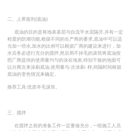
二、上界面剂(底油)
底油的目的是将地表基层与自流平水泥隔开,并有一定
程度的防潮功能,根据不同的生产商的要求,底油中可以适
当加一些
水,加水的比例可以根据厂商的建议来进行，
加
水后务必进行充分的搅拌,然后用不掉毛的滚筒将底油按
照厂商提供的使用量均匀的涂在地表,特别干燥的地面可
以分
两次来涂刷底油,使用量与-次涂刷- 样,间隔时
间根据
底油的变色情况来确定。
推荐工具:
优质羊毛滚筒。
三、搅拌
在搅拌之前的准备工作一定要做充分 , 一组施工人员