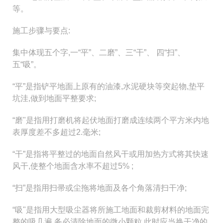
等。
施工步骤与要点:
集中体现五个字,一“平”、二磨”、三“干”、 四“扫”、
五“吸”。
“平”是指铲平地面上原有的油漆,水泥硬块等突起物,垫平
坑洼,做到地面平整要求;
“磨"是指用打磨机将起伏地面打磨成连续两个平方米内地
表厚度差不多超过2.毫米;
“干”是指将平整过的地面自然风干或用加热方式将其快速
风干,使整个地面含水率不超过5% ;
“扫”是指用扫帚或尘拖将地面及各个角落清扫干净;
“吸"是指用大型吸尘器将所施工地面和裁剪材料的地面完
整的吸几遍,务必清除地面的微小颗粒,此时应当换干净的