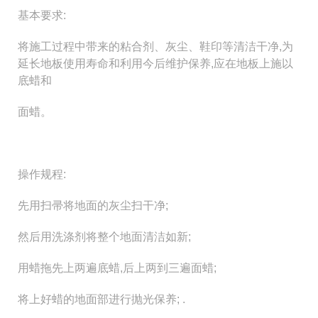
基本要求:
将施工过程中带来的粘合剂、灰尘、鞋印等清洁干净,为
延长地板使用寿命和利用今后维护保养,应在地板上施以
底蜡和
面蜡。
操作规程:
先用扫帚将地面的灰尘扫干净;
然后用洗涤剂将整个地面清洁如新;
用蜡拖先上两遍底蜡,后上两到三遍面蜡;
将上好蜡的地面部进行抛光保养; .