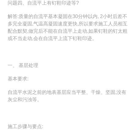
问题四、自流平上有钉鞋印迹等?
解答:质量的自流平基本凝固在30分钟以内, 2小时后差不
多完全凝固,气温高凝固速度更快,所以要求施工人员相互
配合默契,做完后不能在自流平上走动,如果钉鞋
的钉太粗
或不当走动,会在自流平上流下钉鞋印迹。
一、 基层处理
基本要求:
自流平水泥之前的地表基层应当平整、干燥、坚固,没有
灰尘和污浊等。
施工步骤与要点: