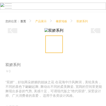
您的位置：
首页
产品展示
橡胶地板
双娇系列
双娇系列
￥0
“双娇"，好似两朵娇媚的姐妹之花 在花海中抃风舞润，美轮美奂，
不同的基色下翩翩起舞, 舞动出不同的柔美舞姿, 宽阔的空间里更能
舞现出多姿的气势, 美感十足，可谓现代版之"绝代双骄”, 深受设计
师、广大消费者的喜爱， 适用于各类设计风格。