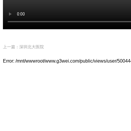
上一篇：
深圳北大医院
Error: /mnt/wwwroot/www.g3wei.com/public/views/user/50044