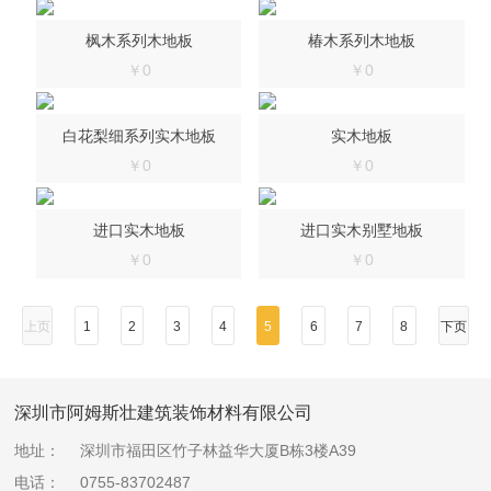
枫木系列木地板
椿木系列木地板
￥0
￥0
白花梨细系列实木地板
实木地板
￥0
￥0
进口实木地板
进口实木别墅地板
￥0
￥0
上页
1
2
3
4
5
6
7
8
下页
深圳市阿姆斯壮建筑装饰材料有限公司
地址：
深圳市福田区竹子林益华大厦B栋3楼A39
电话：
0755-83702487